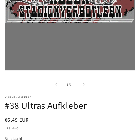
Medien
1
in
von
1
/
1
Modal
öffnen
KURVENMATERIAL
#38 Ultras Aufkleber
Normaler
€6,49 EUR
Preis
inkl. MwSt.
Stückzahl