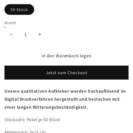
50 Stück
Anzahl
Verringere
Erhöhe
die
die
Menge
Menge
für
für
In den Warenkorb legen
#38
#38
Ultras
Ultras
Jetzt zum Checkout
Aufkleber
Aufkleber
Unsere qualitativen Aufkleber werden hochauflösend im
Digital Druckverfahren hergestellt und bestechen mit
einer langen Witterungsbeständigkeit.
Stückzahl: Paket je 50 Stück
Abmessung: 5x15
cm