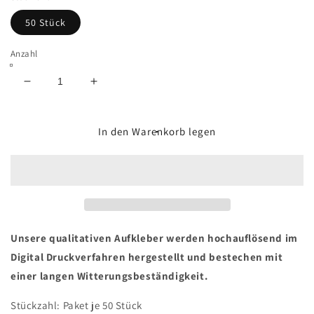
50 Stück
Anzahl
Verringere
Erhöhe
die
die
Menge
Menge
für
für
In den Warenkorb legen
#13
#13
Ultras
Ultras
Aufkleber
Aufkleber
Unsere qualitativen Aufkleber werden hochauflösend im
Digital Druckverfahren hergestellt und bestechen mit
einer langen Witterungsbeständigkeit.
Stückzahl: Paket je 50 Stück