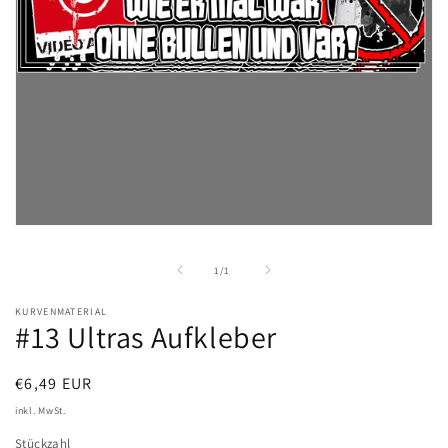
Medien
1
in
von
1
/
1
Modal
öffnen
KURVENMATERIAL
#13 Ultras Aufkleber
Normaler
€6,49 EUR
Preis
inkl. MwSt.
Stückzahl