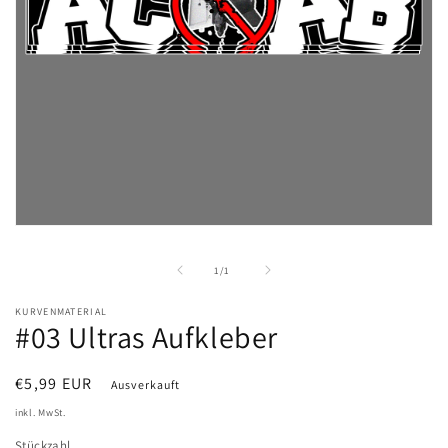
Medien
1
in
von
1
/
1
Modal
öffnen
KURVENMATERIAL
#03 Ultras Aufkleber
Normaler
€5,99 EUR
Ausverkauft
Preis
inkl. MwSt.
Stückzahl