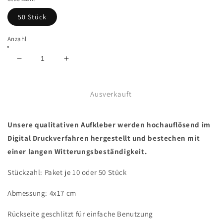
50 Stück
Anzahl
Verringere
Erhöhe
die
die
Menge
Menge
für
für
Ausverkauft
#03
#03
Ultras
Ultras
Unsere qualitativen Aufkleber werden hochauflösend im
Aufkleber
Aufkleber
Digital Druckverfahren hergestellt und bestechen mit
einer langen Witterungsbeständigkeit.
Stückzahl: Paket je 10 oder 50 Stück
Abmessung: 4x17 cm
Rückseite geschlitzt für einfache Benutzung